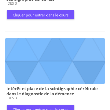
Catégorie de cours
DES 3
Cliquer pour entrer dans le cours
Intérêt et place de la scintigraphie cérébrale
dans le diagnostic de la démence
Catégorie de cours
DES 3
Cliquer pour entrer dans le cours