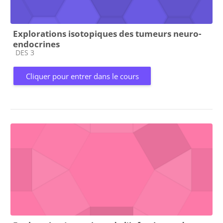
Explorations isotopiques des tumeurs neuro-
endocrines
Catégorie de cours
DES 3
Cliquer pour entrer dans le cours