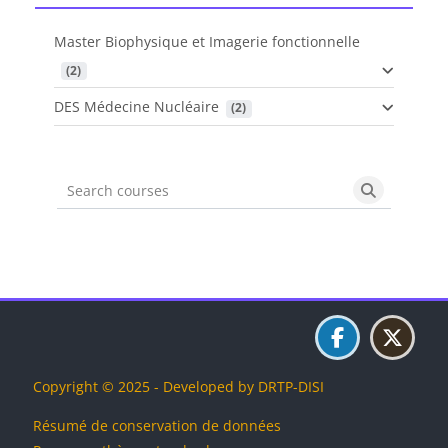
Master Biophysique et Imagerie fonctionnelle
 (2)
DES Médecine Nucléaire
 (2)
Search courses
Search cou
Blocs
Blocs
Blocs
Blocs
Copyright © 2025 - Developed by DRTP-DISI
Résumé de conservation de données