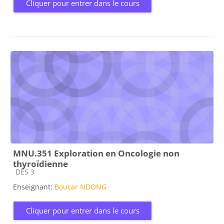
Cliquer pour entrer dans le cours
MNU.351 Exploration en Oncologie non
thyroïdienne
Catégorie de cours
DES 3
Enseignant:
Boucar NDONG
Cliquer pour entrer dans le cours