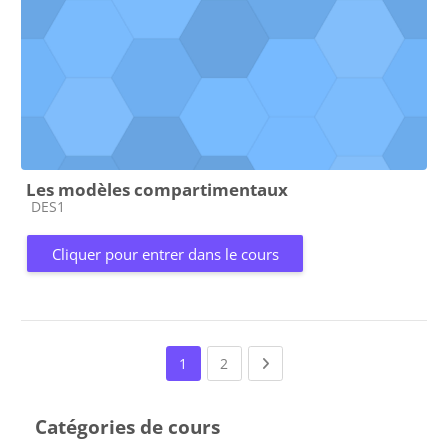
Les modèles compartimentaux
Catégorie de cours
DES1
Cliquer pour entrer dans le cours
(current)
Next page
1
2
Catégories de cours