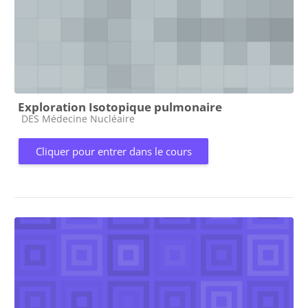
Exploration Isotopique pulmonaire
Catégorie de cours
DES Médecine Nucléaire
Cliquer pour entrer dans le cours