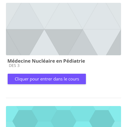
Médecine Nucléaire en Pédiatrie
Catégorie de cours
DES 3
Cliquer pour entrer dans le cours