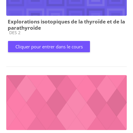
Explorations isotopiques de la thyroïde et de la
parathyroïde
Catégorie de cours
DES 2
Cliquer pour entrer dans le cours