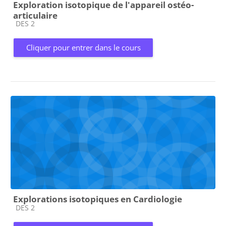
Exploration isotopique de l'appareil ostéo-
articulaire
Catégorie de cours
DES 2
Cliquer pour entrer dans le cours
Explorations isotopiques en Cardiologie
Catégorie de cours
DES 2