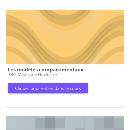
Les modèles compartimentaux
Catégorie de cours
DES Médecine Nucléaire
Cliquer pour entrer dans le cours