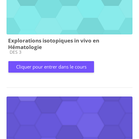
Explorations isotopiques in vivo en
Hématologie
Catégorie de cours
DES 3
Cliquer pour entrer dans le cours