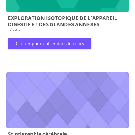
EXPLORATION ISOTOPIQUE DE L'APPAREIL
DIGESTIF ET DES GLANDES ANNEXES
Catégorie de cours
DES 3
Cliquer pour entrer dans le cours
Scintigraphie cérébrale