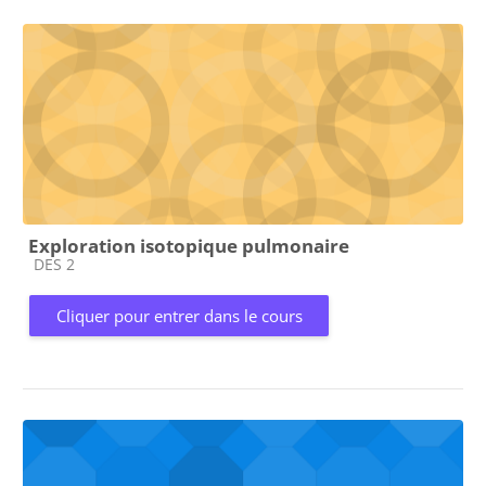
Exploration isotopique pulmonaire
Catégorie de cours
DES 2
Cliquer pour entrer dans le cours