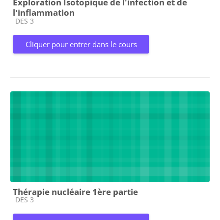
Exploration Isotopique de l'infection et de
l'inflammation
Catégorie de cours
DES 3
Cliquer pour entrer dans le cours
Thérapie nucléaire 1ère partie
Catégorie de cours
DES 3