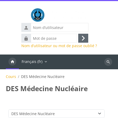
Passer au contenu principal
Nom
d’utilisateur
Mot
Connexion
de
Nom d’utilisateur ou mot de passe oublié ?
passe
Français ‎(fr)‎
Recher
des
Cours
DES Médecine Nucléaire
cours
DES Médecine Nucléaire
Catégories de cours