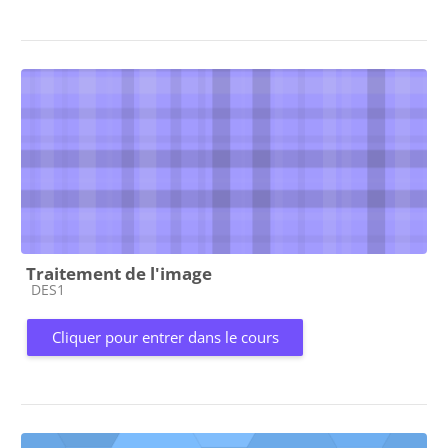
Traitement de l'image
Catégorie de cours
DES1
Cliquer pour entrer dans le cours