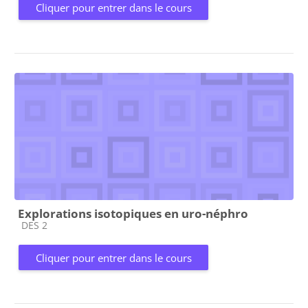
Cliquer pour entrer dans le cours
Explorations isotopiques en uro-néphro
Catégorie de cours
DES 2
Cliquer pour entrer dans le cours