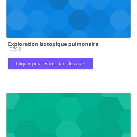
Exploration isotopique pulmonaire
Catégorie de cours
DES 2
Cliquer pour entrer dans le cours